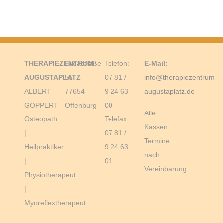
THERAPIEZENTRUM
Hildastraße
Telefon:
E-Mail:
AUGUSTAPLATZ
55
07 81 /
info@therapiezentrum-
ALBERT
77654
9 24 63
augustaplatz.de
GÖPPERT
Offenburg
00
Alle
Osteopath
Telefax:
Kassen
|
07 81 /
Termine
Heilpraktiker
9 24 63
nach
|
01
Vereinbarung
Physiotherapeut
|
Myoreflextherapeut