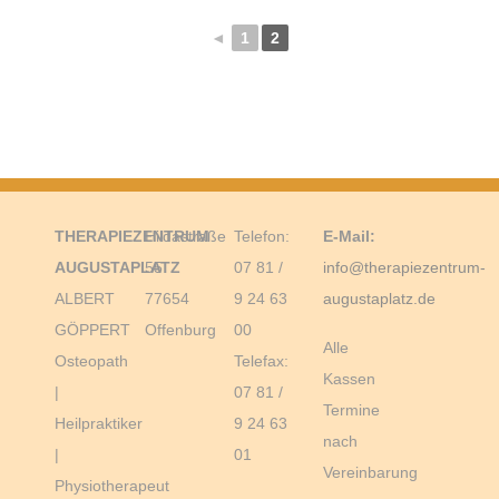
◄
1
2
THERAPIEZENTRUM
Hildastraße
Telefon:
E-Mail:
AUGUSTAPLATZ
55
07 81 /
info@therapiezentrum-
ALBERT
77654
9 24 63
augustaplatz.de
GÖPPERT
Offenburg
00
Alle
Osteopath
Telefax:
Kassen
|
07 81 /
Termine
Heilpraktiker
9 24 63
nach
|
01
Vereinbarung
Physiotherapeut